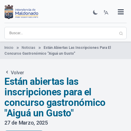
Pasar
al
contenido
Institucional
Municipios
Descubre Maldonado
Comunicación
Servicios
Guía De Trámites
Ver Noticias
principal
Inicio
Noticias
Están Abiertas Las Inscripciones Para El
Concurso Gastronómico "Aiguá un Gusto"
Volver
Están abiertas las
inscripciones para el
concurso gastronómico
"Aiguá un Gusto"
27 de Marzo, 2025