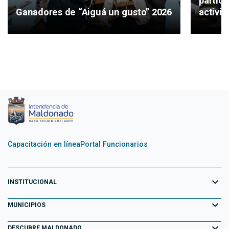
partici
Ganadores de “Aiguá un gusto” 2026
activid
Capacitación en línea
Portal Funcionarios
expand_more
INSTITUCIONAL
expand_more
Equipo de Gobierno
MUNICIPIOS
Primeros 100 días
expand_more
Aiguá
DESCUBRE MALDONADO