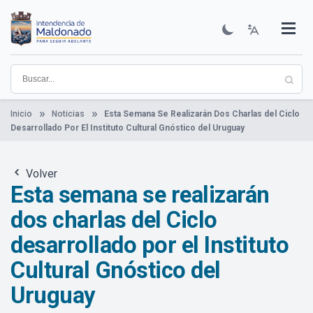
Pasar
al
contenido
Institucional
Municipios
Descubre Maldonado
Comunicación
Servicios
Guía De Trámites
Ver Noticias
principal
Inicio
Noticias
Esta Semana Se Realizarán Dos Charlas del Ciclo
Desarrollado Por El Instituto Cultural Gnóstico del Uruguay
Volver
Esta semana se realizarán
dos charlas del Ciclo
desarrollado por el Instituto
Cultural Gnóstico del
Uruguay