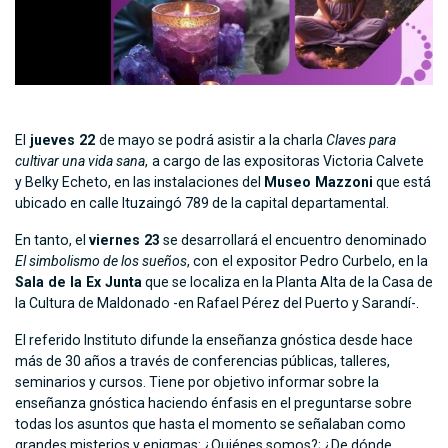
El
jueves 22
de mayo se podrá asistir a la charla
Claves para
cultivar una vida sana
,
a cargo de las expositoras Victoria Calvete
y Belky Echeto, en las instalaciones del
Museo Mazzoni
que está
ubicado en calle Ituzaingó 789 de la capital departamental.
En tanto, el
viernes 23
se desarrollará el encuentro denominado
El simbolismo de los sueños
, con
el expositor Pedro Curbelo, en la
Sala de la Ex Junta
que se localiza en la Planta Alta de la Casa de
la Cultura de Maldonado -en Rafael Pérez del Puerto y Sarandí-.
El referido Instituto difunde la enseñanza gnóstica desde hace
más de 30 años a través de conferencias públicas, talleres,
seminarios y cursos. Tiene por objetivo informar sobre la
enseñanza gnóstica haciendo énfasis en el preguntarse sobre
todas los asuntos que hasta el momento se señalaban como
grandes misterios y enigmas: ¿Quiénes somos?; ¿De dónde