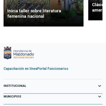
Clásic
americ
Inicia taller sobre literatura
femenina nacional
Capacitación en línea
Portal Funcionarios
expand_more
INSTITUCIONAL
expand_more
Equipo de Gobierno
MUNICIPIOS
Primeros 100 días