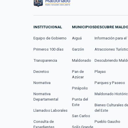
INSTITUCIONAL
MUNICIPIOS
DESCUBRE MALD
Equipo de Gobierno
Aiguá
Información para el 
Primeros 100 días
Garzón
Atracciones Turísti
Transparencia
Maldonado
Descubriendo Mal
Decretos
Pan de
Playas
Azúcar
Normativa
Parques y Paseos
Piriápolis
Normativa
Maldonado Históri
Departamental
Punta del
Este
Bienes Culturales d
Llamados Laborales
del Este
San Carlos
Consulta de
Pueblo Gaucho
Expedientes
Solís Grande