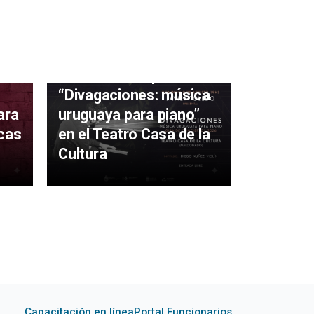
irá
lor
Javier Toledo presenta
“Divagaciones: música
ara
uruguaya para piano”
Se suspe
icas
en el Teatro Casa de la
“Por sie
Cultura
Ciclo de 
Gorra
Capacitación en línea
Portal Funcionarios