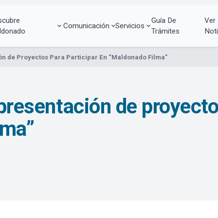
scubre
Guía De
Ver
Comunicación
Servicios
ldonado
Trámites
Noti
ión de Proyectos Para Participar En “Maldonado Filma”
 presentación de proyecto
lma”