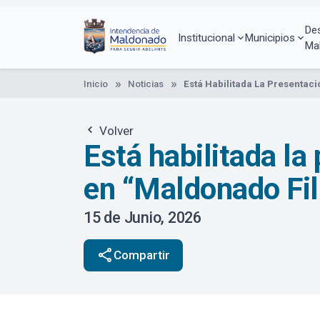
Pasar
al
De
contenido
Institucional
Municipios
Ma
principal
Inicio
Noticias
Está Habilitada La Presentac
Volver
Está habilitada la
en “Maldonado Fi
15 de Junio, 2026
share
Compartir