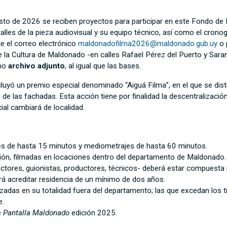
sto de 2026 se reciben proyectos para participar en este Fondo de I
talles de la pieza audiovisual y su equipo técnico, así como el cron
e el correo electrónico
maldonadofilma2026@maldonado.gub.uy
o 
e la Cultura de Maldonado -en calles Rafael Pérez del Puerto y Sarand
omo
archivo adjunto
, al igual que las bases.
luyó un premio especial denominado “Aiguá Filma”, en el que se distin
e las fachadas. Esta acción tiene por finalidad la descentralización 
ial cambiará de localidad.
es de hasta 15 minutos y mediometrajes de hasta 60 minutos.
ión, filmadas en locaciones dentro del departamento de Maldonado
rectores, guionistas, productores, técnicos- deberá estar compuesta
erá acreditar residencia de un mínimo de dos años.
izadas en su totalidad fuera del departamento; las que excedan los 
e.
e
Pantalla Maldonado
edición 2025.