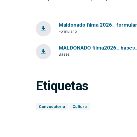
Maldonado filma 2026_ formulari
file_download
Formulario
MALDONADO filma2026_ bases_0.
file_download
Bases
Etiquetas
Convocatoria
Cultura