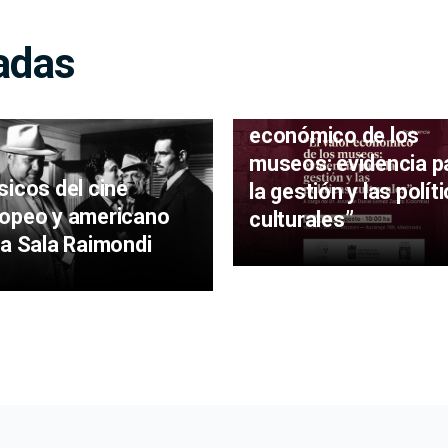
adas
Museo Mazzoni recib
la conferencia “El va
económico de los
museos: evidencia p
sicos del cine
la gestión y las polít
opeo y americano
culturales”
la Sala Raimondi