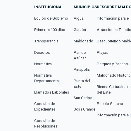
INSTITUCIONAL
MUNICIPIOS
DESCUBRE MALD
Equipo de Gobierno
Aiguá
Información para el 
Primeros 100 días
Garzón
Atracciones Turísti
Transparencia
Maldonado
Descubriendo Mal
Decretos
Pan de
Playas
Azúcar
Normativa
Parques y Paseos
Piriápolis
Normativa
Maldonado Históri
Departamental
Punta del
Este
Bienes Culturales d
Llamados Laborales
del Este
San Carlos
Consulta de
Pueblo Gaucho
Expedientes
Solís Grande
Información para el 
Consulta de
Resoluciones