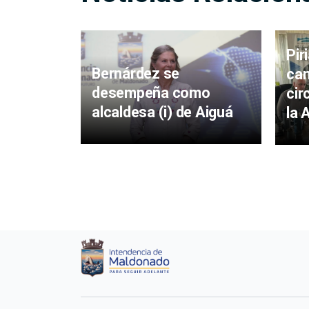
Pir
Bernárdez se
cam
desempeña como
cir
alcaldesa (i) de Aiguá
la 