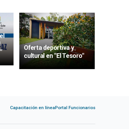
Mujeres 
aigüens
el
particip
I
Oferta deportiva y
y Sabere
"
cultural en "El Tesoro"
Capacitación en línea
Portal Funcionarios