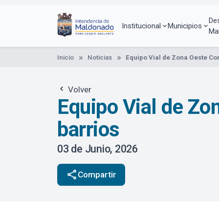
Pasar
al
De
contenido
Institucional
Municipios
Ma
principal
Inicio
Noticias
Equipo Vial de Zona Oeste Co
Volver
Equipo Vial de Zo
barrios
03 de Junio, 2026
share
Compartir