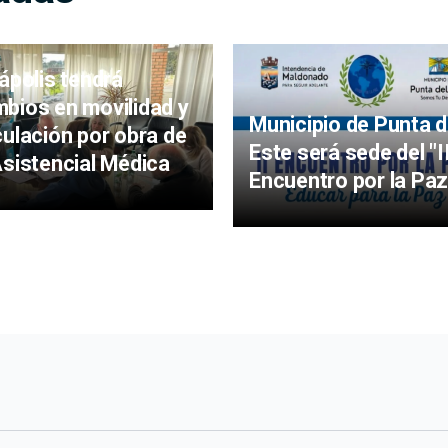
iápolis tendrá
bios en movilidad y
Municipio de Punta d
culación por obra de
Este será sede del "I
Asistencial Médica
Encuentro por la Paz