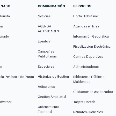
ONADO
COMUNICACIÓN
SERVICIOS
Turista
Noticias
Portal Tributario
cas
AGENDA
Agendas en línea
ACTIVIDADES
donado
Información Geográfica
Eventos
Fiscalización Electrónica
Campañas
Publicitarias
Centros Deportivos
Especiales
co
Administradoras
Historias de Gestión
e la Península de Punta
Bibliotecas Públicas
Maldonado
Adicciones
Cuidacoches Autorizados
Gestión Ambiental
Inversor
Tarjeta Dorada
Ordenamiento
Territorial
Remates Judiciales