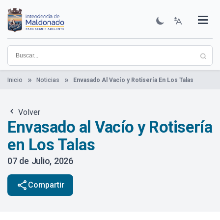
Pasar
al
contenido
Institucional
Municipios
Descubre Maldonado
Comunicación
Servicios
Guía De Trámites
Ver Noticias
principal
Inicio
Noticias
Envasado Al Vacío y Rotisería En Los Talas
Volver
Envasado al Vacío y Rotisería
en Los Talas
07 de Julio, 2026
share
Compartir