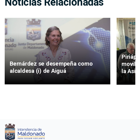
Noticias Relacionadas
Piriáp
Bernárdez se desempeña como
movilid
alcaldesa (i) de Aiguá
la Asis