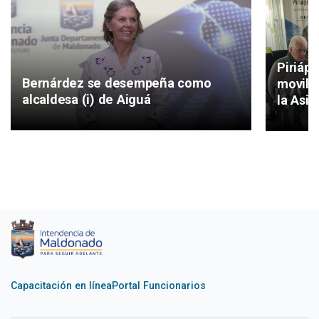
Piriáp
Bernárdez se desempeña como
movilid
alcaldesa (i) de Aiguá
la Asis
Capacitación en línea
Portal Funcionarios