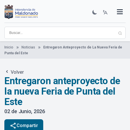
Pasar
al
contenido
Institucional
Municipios
Descubre Maldonado
Comunicación
Servicios
Guía De Trámites
Ver Noticias
principal
Inicio
Noticias
Entregaron Anteproyecto de La Nueva Feria de
Punta del Este
Volver
Entregaron anteproyecto de
la nueva Feria de Punta del
Este
02 de Junio, 2026
share
Compartir