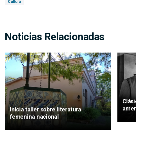
Cultura
Noticias Relacionadas
Clásic
americ
Inicia taller sobre literatura
femenina nacional