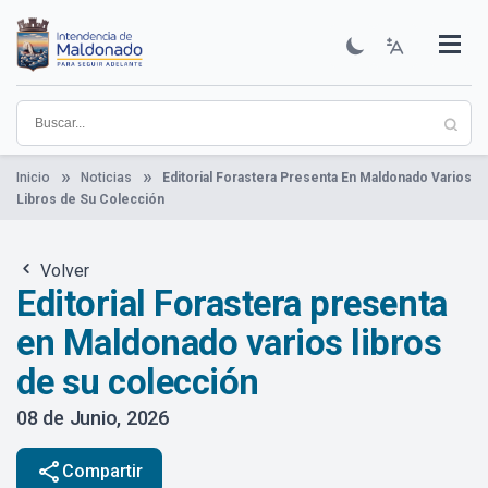
Pasar
al
contenido
Institucional
Municipios
Descubre Maldonado
Comunicación
Servicios
Guía De Trámites
Ver Noticias
principal
Inicio
Noticias
Editorial Forastera Presenta En Maldonado Varios
Libros de Su Colección
Volver
Editorial Forastera presenta
en Maldonado varios libros
de su colección
08 de Junio, 2026
share
Compartir