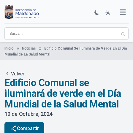
Pasar
al
contenido
Institucional
Municipios
Descubre Maldonado
Comunicación
Servicios
Guía De Trámites
Ver Noticias
principal
Inicio
Noticias
Edificio Comunal Se Iluminará de Verde En El Día
Mundial de La Salud Mental
Volver
Edificio Comunal se
iluminará de verde en el Día
Mundial de la Salud Mental
10 de Octubre, 2024
share
Compartir