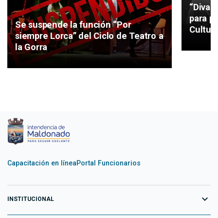
“Divag
para pi
Se suspende la función “Por
Cultur
siempre Lorca” del Ciclo de Teatro a
la Gorra
Capacitación en línea
Portal Funcionarios
expand_more
INSTITUCIONAL