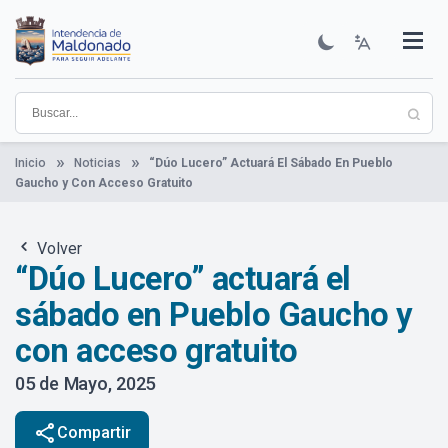
Pasar
al
contenido
Institucional
Municipios
Descubre Maldonado
Comunicación
Servicios
Guía De Trámites
Ver Noticias
principal
Inicio
Noticias
“Dúo Lucero” Actuará El Sábado En Pueblo
Gaucho y Con Acceso Gratuito
Volver
“Dúo Lucero” actuará el
sábado en Pueblo Gaucho y
con acceso gratuito
05 de Mayo, 2025
share
Compartir