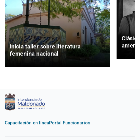
Clásic
americ
Inicia taller sobre literatura
femenina nacional
Capacitación en línea
Portal Funcionarios