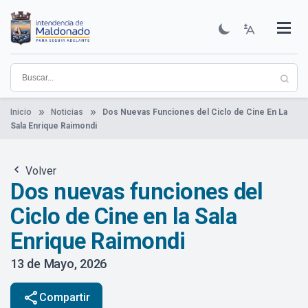
Pasar
al
contenido
Institucional
Municipios
Descubre Maldonado
Comunicación
Servicios
Guía De Trámites
Ver Noticias
principal
Inicio
Noticias
Dos Nuevas Funciones del Ciclo de Cine En La
Sala Enrique Raimondi
Volver
Dos nuevas funciones del
Ciclo de Cine en la Sala
Enrique Raimondi
13 de Mayo, 2026
share
Compartir