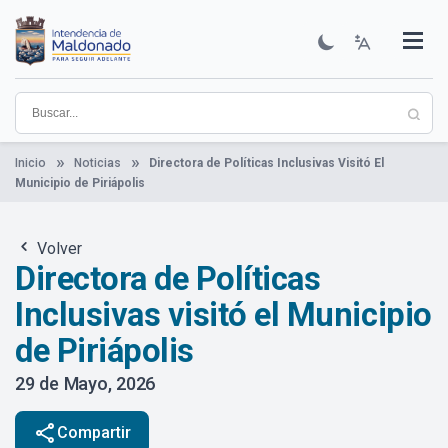
Pasar
al
contenido
Institucional
Municipios
Descubre Maldonado
Comunicación
Servicios
Guía De Trámites
Ver Noticias
principal
Inicio
Noticias
Directora de Políticas Inclusivas Visitó El
Municipio de Piriápolis
Volver
Directora de Políticas
Inclusivas visitó el Municipio
de Piriápolis
29 de Mayo, 2026
share
Compartir