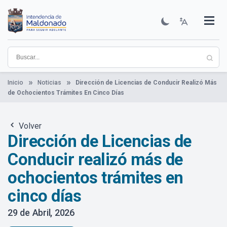
Pasar
al
contenido
Institucional
Municipios
Descubre Maldonado
Comunicación
Servicios
Guía De Trámites
Ver Noticias
principal
Inicio
Noticias
Dirección de Licencias de Conducir Realizó Más
de Ochocientos Trámites En Cinco Días
Volver
Dirección de Licencias de
Conducir realizó más de
ochocientos trámites en
cinco días
29 de Abril, 2026