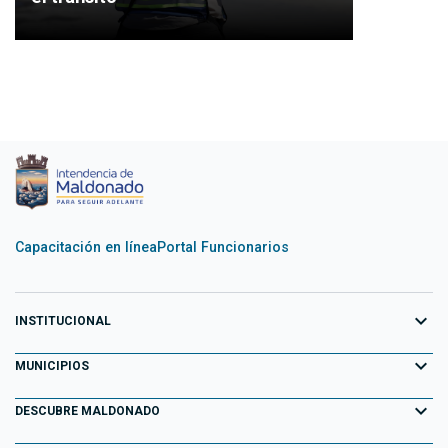
Capacitación en línea
Portal Funcionarios
expand_more
INSTITUCIONAL
expand_more
Equipo de Gobierno
MUNICIPIOS
Primeros 100 días
expand_more
Aiguá
DESCUBRE MALDONADO
Transparencia
Garzón