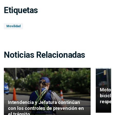
Etiquetas
Movilidad
Noticias Relacionadas
Motos, 
bicicl
respeta
Intendencia y Jefatura continúan
con los controles de prevención en
el tránsito