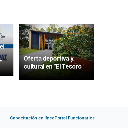
Mujeres 
aigüens
el
particip
I
Oferta deportiva y
y Sabere
"
cultural en "El Tesoro"
Capacitación en línea
Portal Funcionarios