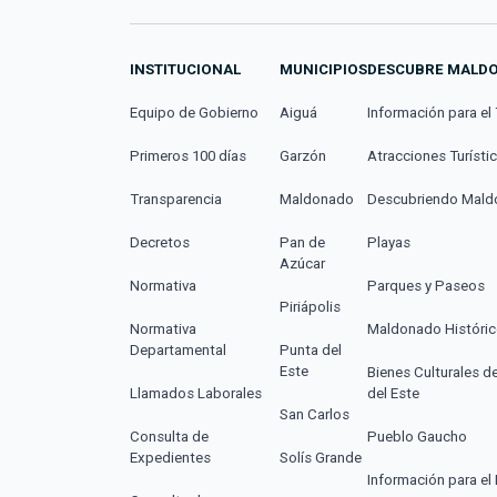
INSTITUCIONAL
MUNICIPIOS
DESCUBRE MALD
Equipo de Gobierno
Aiguá
Información para el 
Primeros 100 días
Garzón
Atracciones Turísti
Transparencia
Maldonado
Descubriendo Mal
Decretos
Pan de
Playas
Azúcar
Normativa
Parques y Paseos
Piriápolis
Normativa
Maldonado Históri
Departamental
Punta del
Este
Bienes Culturales d
Llamados Laborales
del Este
San Carlos
Consulta de
Pueblo Gaucho
Expedientes
Solís Grande
Información para el 