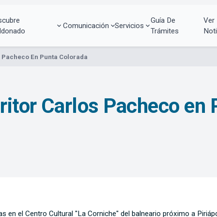
scubre
Guía De
Ver
Comunicación
Servicios
ldonado
Trámites
Noti
os Pacheco En Punta Colorada
critor Carlos Pacheco en
 en el Centro Cultural "La Corniche" del balneario próximo a Piriápo