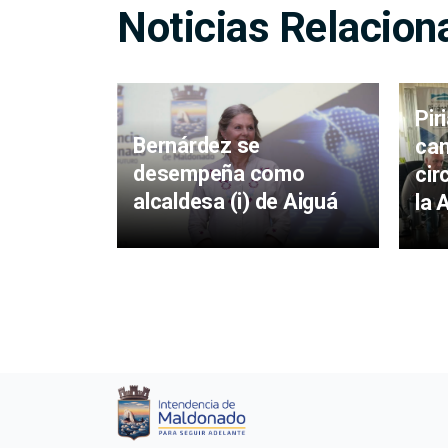
Noticias Relacion
Pir
Bernárdez se
cam
desempeña como
cir
alcaldesa (i) de Aiguá
la 