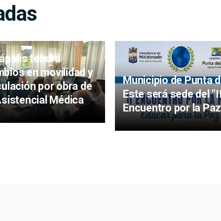
adas
iápolis tendrá
bios en movilidad y
Municipio de Punta d
culación por obra de
Este será sede del "I
Asistencial Médica
Encuentro por la Paz