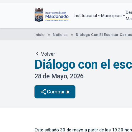
Pasar
al
De
contenido
Institucional
Municipios
Ma
principal
Inicio
Noticias
Diálogo Con El Escritor Carl
Volver
Diálogo con el es
28 de Mayo, 2026
share
Compartir
Este sábado 30 de mayo a partir de las 19.30 horas