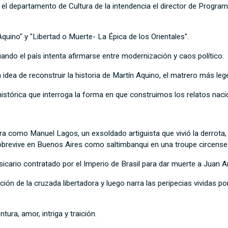
l departamento de Cultura de la intendencia el director de Programac
Aquino" y "Libertad o Muerte- La Épica de los Orientales".
ando el país intenta afirmarse entre modernización y caos político.
dea de reconstruir la historia de Martín Aquino, el matrero más leg
histórica que interroga la forma en que construimos los relatos nac
ra como Manuel Lagos, un exsoldado artiguista que vivió la derrota, e
obrevive en Buenos Aires como saltimbanqui en una troupe circense
 sicario contratado por el Imperio de Brasil para dar muerte a Juan
n de la cruzada libertadora y luego narra las peripecias vividas por
ntura, amor, intriga y traición.