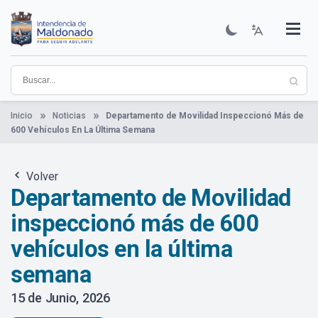
Pasar
al
contenido
Institucional
Municipios
Descubre Maldonado
Comunicación
Servicios
Guía De Trámites
Ver Noticias
principal
Inicio
Noticias
Departamento de Movilidad Inspeccionó Más de
600 Vehículos En La Última Semana
Volver
Departamento de Movilidad
inspeccionó más de 600
vehículos en la última
semana
15 de Junio, 2026