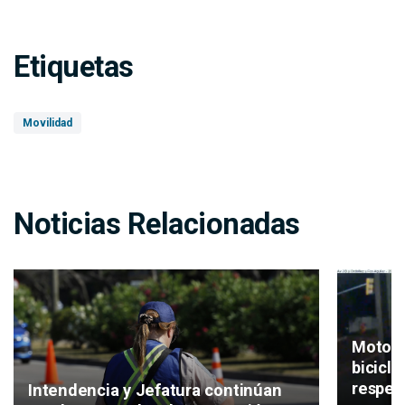
Etiquetas
Movilidad
Noticias Relacionadas
Motos, 
bicicl
respeta
Intendencia y Jefatura continúan