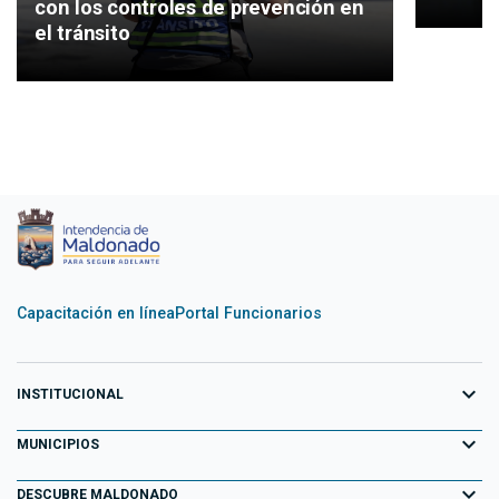
con los controles de prevención en
el tránsito
Capacitación en línea
Portal Funcionarios
expand_more
INSTITUCIONAL
expand_more
Equipo de Gobierno
MUNICIPIOS
Primeros 100 días
expand_more
Aiguá
DESCUBRE MALDONADO