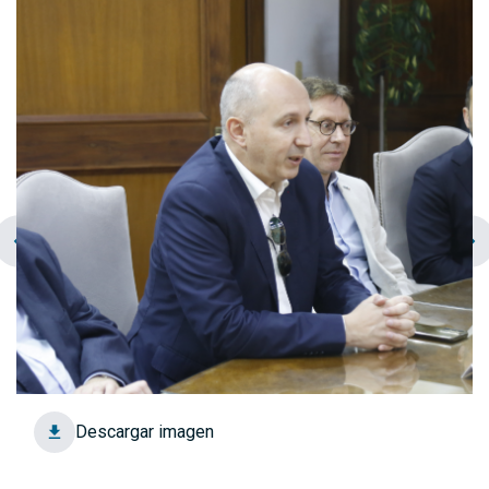
chevron_left
navigate_next
Descargar imagen