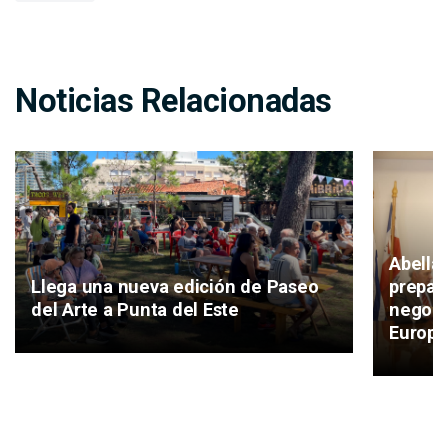
Noticias Relacionadas
Abella
Llega una nueva edición de Paseo
prepara
del Arte a Punta del Este
negoci
Europe