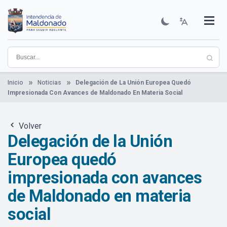
Pasar
al
contenido
Institucional
Municipios
Descubre Maldonado
Comunicación
Servicios
Guía De Trámites
Ver Noticias
principal
Inicio
Noticias
Delegación de La Unión Europea Quedó
Impresionada Con Avances de Maldonado En Materia Social
Volver
Delegación de la Unión
Europea quedó
impresionada con avances
de Maldonado en materia
social