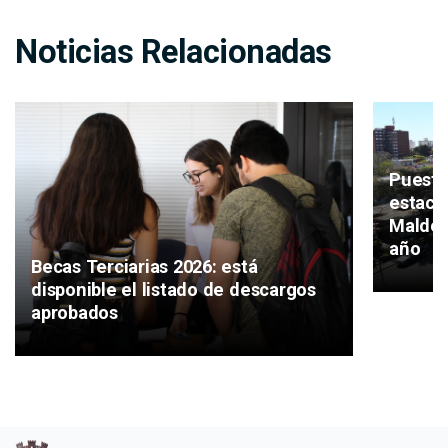
Noticias Relacionadas
Puesta
estaci
Maldon
año
Becas Terciarias 2026: está
disponible el listado de descargos
aprobados