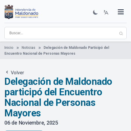
Pasar
al
contenido
Institucional
Municipios
Descubre Maldonado
Comunicación
Servicios
Guía De Trámites
Ver Noticias
principal
Inicio
Noticias
Delegación de Maldonado Participó del
Encuentro Nacional de Personas Mayores
Volver
Delegación de Maldonado
participó del Encuentro
Nacional de Personas
Mayores
06 de Noviembre, 2025