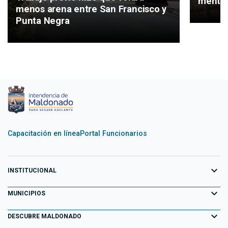
mental
menos arena entre San Francisco y
Punta Negra
Capacitación en línea
Portal Funcionarios
expand_more
INSTITUCIONAL
expand_more
Equipo de Gobierno
MUNICIPIOS
Primeros 100 días
expand_more
Aiguá
DESCUBRE MALDONADO