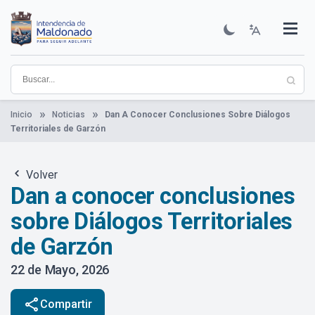
Pasar
al
contenido
Institucional
Municipios
Descubre Maldonado
Comunicación
Servicios
Guía De Trámites
Ver Noticias
principal
Inicio
Noticias
Dan A Conocer Conclusiones Sobre Diálogos
Territoriales de Garzón
Volver
Dan a conocer conclusiones
sobre Diálogos Territoriales
de Garzón
22 de Mayo, 2026
share
Compartir