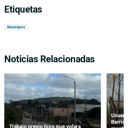
Etiquetas
Municipios
Noticias Relacionadas
Usuari
Barrio
Trabajo previo hizo que volara