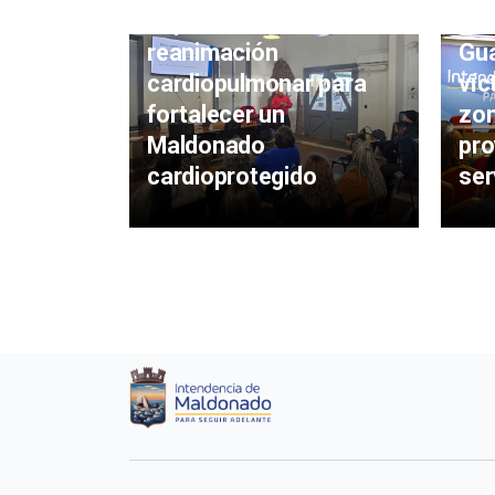
Bal
capacitaciones de
Gua
reanimación
víc
cardiopulmonar para
zon
fortalecer un
pro
Maldonado
ser
cardioprotegido