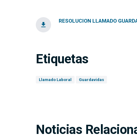
RESOLUCION LLAMADO GUARDAVI
file_download
Etiquetas
Llamado Laboral
Guardavidas
Noticias Relacion
Continúan las