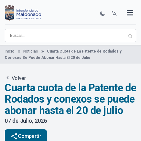
Pasar
al
contenido
Institucional
Municipios
Descubre Maldonado
Comunicación
Servicios
Guía De Trámites
Ver Noticias
principal
Inicio
Noticias
Cuarta Cuota de La Patente de Rodados y
Conexos Se Puede Abonar Hasta El 20 de Julio
Volver
Cuarta cuota de la Patente de
Rodados y conexos se puede
abonar hasta el 20 de julio
07 de Julio, 2026
share
Compartir