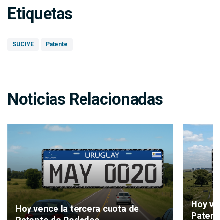
Etiquetas
SUCIVE
Patente
Noticias Relacionadas
Hoy ve
Hoy vence la tercera cuota de
Patent
Patente de Rodados