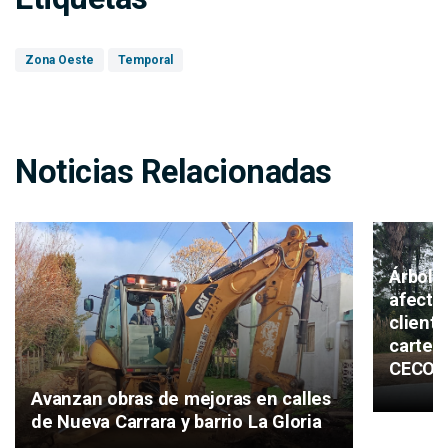
Zona Oeste
Temporal
Noticias Relacionadas
Árboles
afecta
client
cartele
CECOE
Avanzan obras de mejoras en calles
de Nueva Carrara y barrio La Gloria