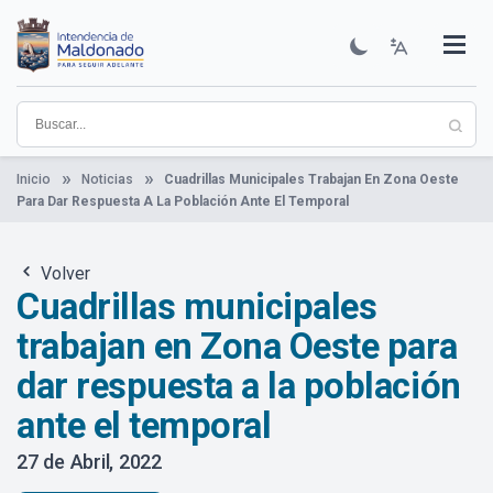
Pasar
al
contenido
Institucional
Municipios
Descubre Maldonado
Comunicación
Servicios
Guía De Trámites
Ver Noticias
principal
Inicio
Noticias
Cuadrillas Municipales Trabajan En Zona Oeste
Para Dar Respuesta A La Población Ante El Temporal
Volver
Cuadrillas municipales
trabajan en Zona Oeste para
dar respuesta a la población
ante el temporal
27 de Abril, 2022