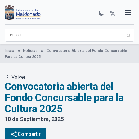
Pasar
al
contenido
Institucional
Municipios
Descubre Maldonado
Comunicación
Servicios
Guía De Trámites
Ver Noticias
principal
Inicio
Noticias
Convocatoria Abierta del Fondo Concursable
Para La Cultura 2025
Volver
Convocatoria abierta del
Fondo Concursable para la
Cultura 2025
18 de Septiembre, 2025
share
Compartir