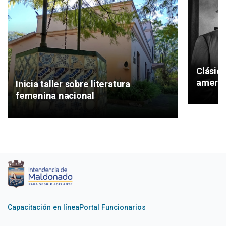
Clásic
americ
Inicia taller sobre literatura
femenina nacional
Capacitación en línea
Portal Funcionarios