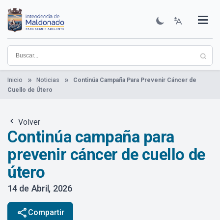
Pasar
al
contenido
Institucional
Municipios
Descubre Maldonado
Comunicación
Servicios
Guía De Trámites
Ver Noticias
principal
Inicio
Noticias
Continúa Campaña Para Prevenir Cáncer de
Cuello de Útero
Volver
Continúa campaña para
prevenir cáncer de cuello de
útero
14 de Abril, 2026
share
Compartir