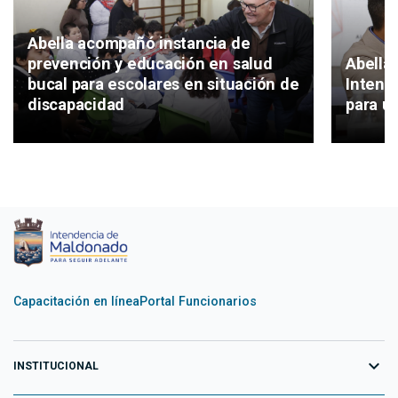
Abella acompañó instancia de
Abella 
prevención y educación en salud
Intend
bucal para escolares en situación de
para un
discapacidad
Capacitación en línea
Portal Funcionarios
expand_more
INSTITUCIONAL