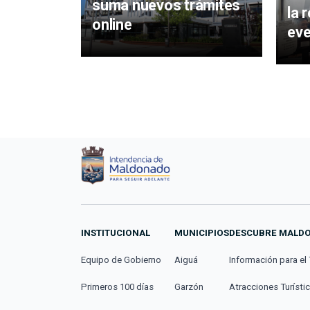
suma nuevos trámites
la 
online
ev
INSTITUCIONAL
MUNICIPIOS
DESCUBRE MALD
Equipo de Gobierno
Aiguá
Información para el 
Primeros 100 días
Garzón
Atracciones Turísti