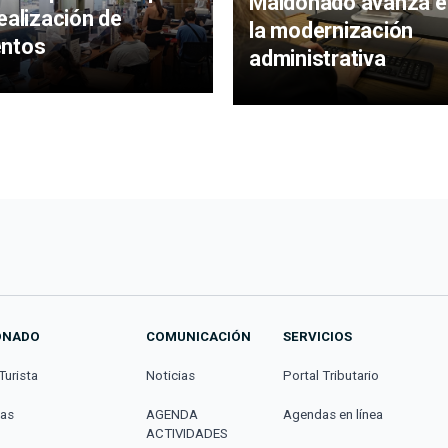
Maldonado avanza e
realización de
la modernización
entos
administrativa
ONADO
COMUNICACIÓN
SERVICIOS
Turista
Noticias
Portal Tributario
cas
AGENDA
Agendas en línea
ACTIVIDADES