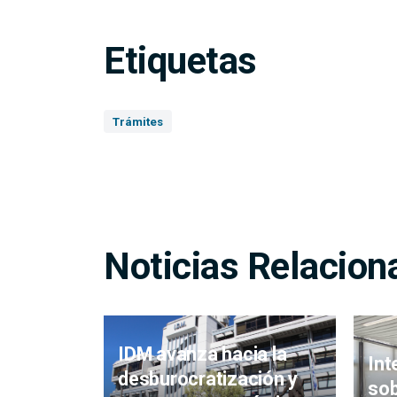
Etiquetas
Trámites
Noticias Relacion
IDM avanza hacia la
Int
desburocratización y
sob