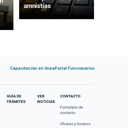
n
amnistías
cuidaco
Capacitación en línea
Portal Funcionarios
GUÍA DE
VER
CONTACTO
TRÁMITES
NOTICIAS
Formulario de
contacto
Oficinas y horarios