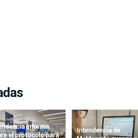
adas
endencia informa
Intendencia de
re el protocolo para