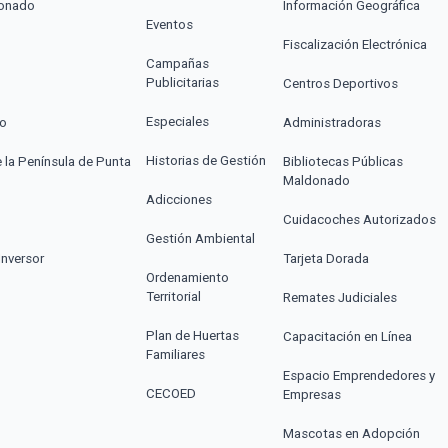
donado
Información Geográfica
Eventos
Fiscalización Electrónica
Campañas
Publicitarias
Centros Deportivos
Especiales
co
Administradoras
Historias de Gestión
e la Península de Punta
Bibliotecas Públicas
Maldonado
Adicciones
Cuidacoches Autorizados
Gestión Ambiental
Inversor
Tarjeta Dorada
Ordenamiento
Territorial
Remates Judiciales
Plan de Huertas
Capacitación en Línea
Familiares
Espacio Emprendedores y
CECOED
Empresas
Mascotas en Adopción