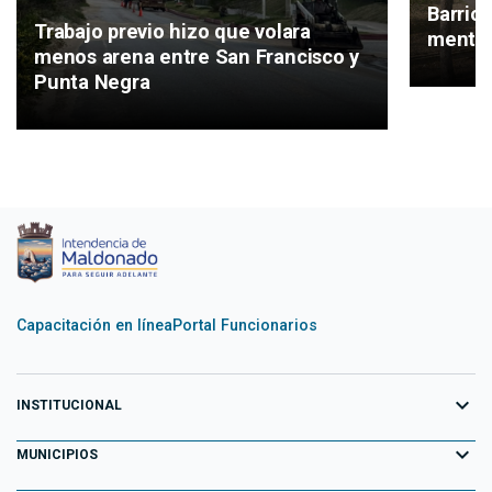
Barrio
Trabajo previo hizo que volara
mental
menos arena entre San Francisco y
Punta Negra
Capacitación en línea
Portal Funcionarios
expand_more
INSTITUCIONAL
expand_more
Equipo de Gobierno
MUNICIPIOS