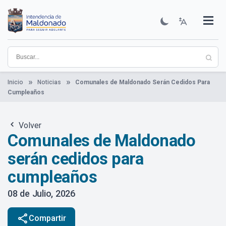
Pasar
al
contenido
Institucional
Municipios
Descubre Maldonado
Comunicación
Servicios
Guía De Trámites
Ver Noticias
principal
Inicio
Noticias
Comunales de Maldonado Serán Cedidos Para
Cumpleaños
Volver
Comunales de Maldonado
serán cedidos para
cumpleaños
08 de Julio, 2026
share
Compartir