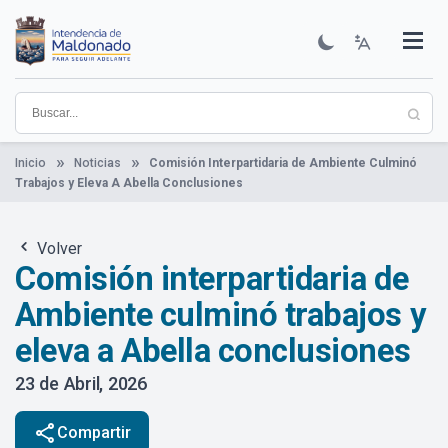
Pasar
al
contenido
Institucional
Municipios
Descubre Maldonado
Comunicación
Servicios
Guía De Trámites
Ver Noticias
principal
Inicio
Noticias
Comisión Interpartidaria de Ambiente Culminó
Trabajos y Eleva A Abella Conclusiones
Volver
Comisión interpartidaria de
Ambiente culminó trabajos y
eleva a Abella conclusiones
23 de Abril, 2026
share
Compartir