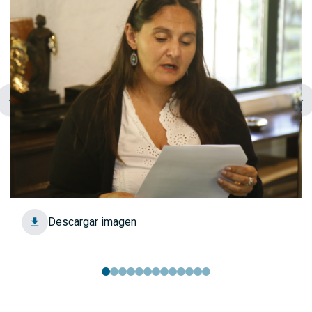
chevron_left
navigate_next
Descargar imagen