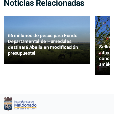
Noticias Relacionadas
66 millones de pesos para Fondo
Departamental de Humedales
Sello v
destinará Abella en modificación
admini
presupuestal
concie
ambie