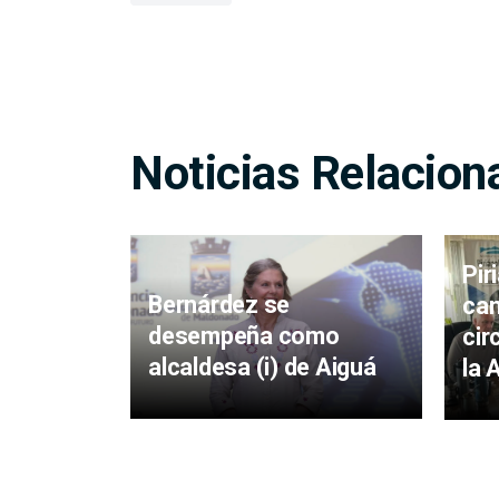
Noticias Relacion
Pir
Bernárdez se
cam
desempeña como
cir
alcaldesa (i) de Aiguá
la 