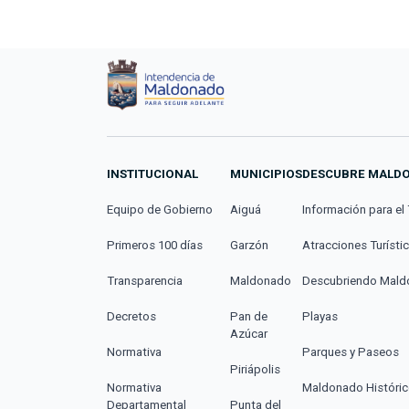
INSTITUCIONAL
MUNICIPIOS
DESCUBRE MALD
Equipo de Gobierno
Aiguá
Información para el 
Primeros 100 días
Garzón
Atracciones Turísti
Transparencia
Maldonado
Descubriendo Mal
Decretos
Pan de
Playas
Azúcar
Normativa
Parques y Paseos
Piriápolis
Normativa
Maldonado Históri
Departamental
Punta del