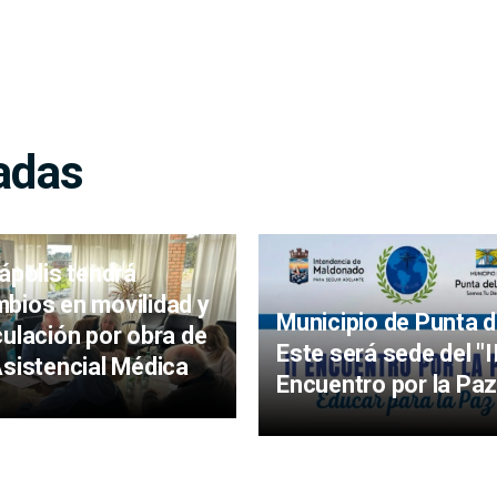
adas
iápolis tendrá
bios en movilidad y
Municipio de Punta d
culación por obra de
Este será sede del "I
Asistencial Médica
Encuentro por la Paz