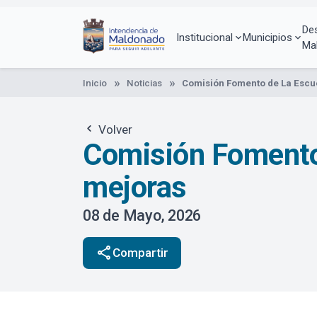
Pasar
al
De
contenido
Institucional
Municipios
Ma
principal
Inicio
Noticias
Comisión Fomento de La Escu
Volver
Comisión Fomento 
mejoras
08 de Mayo, 2026
share
Compartir