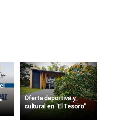
Mujeres 
aigüens
el
particip
I
Oferta deportiva y
y Sabere
"
cultural en "El Tesoro"