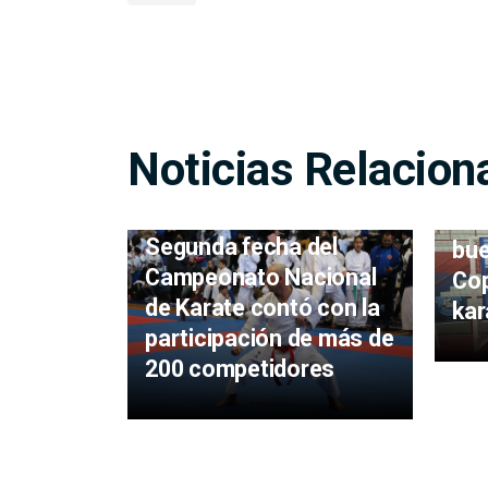
Noticias Relacion
Dep
Mal
Segunda fecha del
bue
Campeonato Nacional
Co
de Karate contó con la
kar
participación de más de
200 competidores