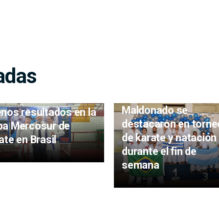
adas
ortistas de
Deportistas de
donado obtuvieron
Maldonado se
nos resultados en la
destacaron en torn
pa Mercosur de
de karate y natación
ate en Brasil
durante el fin de
semana