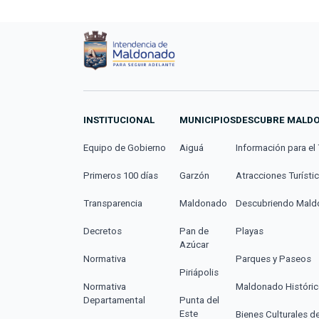
INSTITUCIONAL
MUNICIPIOS
DESCUBRE MALD
Equipo de Gobierno
Aiguá
Información para el 
Primeros 100 días
Garzón
Atracciones Turísti
Transparencia
Maldonado
Descubriendo Mal
Decretos
Pan de
Playas
Azúcar
Normativa
Parques y Paseos
Piriápolis
Normativa
Maldonado Históri
Departamental
Punta del
Este
Bienes Culturales d