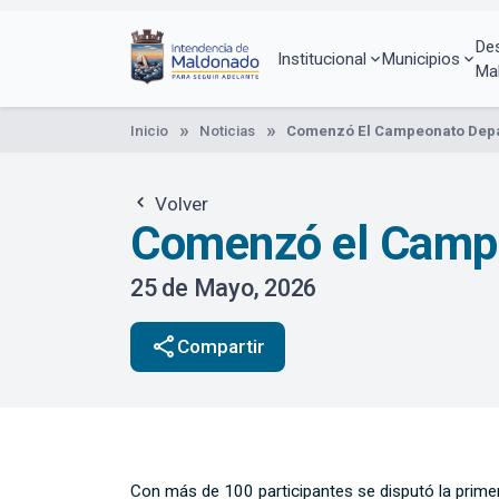
Pasar
al
De
contenido
Institucional
Municipios
Ma
principal
Inicio
Noticias
Comenzó El Campeonato Depa
Volver
Comenzó el Campe
25 de Mayo, 2026
share
Compartir
Con más de 100 participantes se disputó la primer