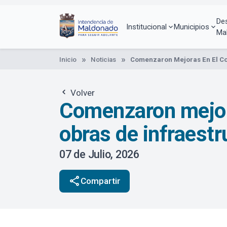
Pasar
al
De
contenido
Institucional
Municipios
Ma
principal
Inicio
Noticias
Comenzaron Mejoras En El Com
Volver
Comenzaron mejor
obras de infraestr
07 de Julio, 2026
share
Compartir