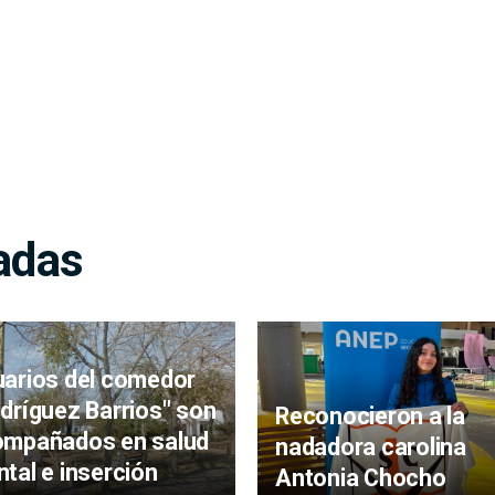
adas
arios del comedor
dríguez Barrios" son
Reconocieron a la
ompañados en salud
nadadora carolina
tal e inserción
Antonia Chocho