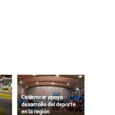
Con decl
emergen
Cedemcar apoya
Rojo en 
desarrollo del deporte
Aiguá pr
en la región
charla i