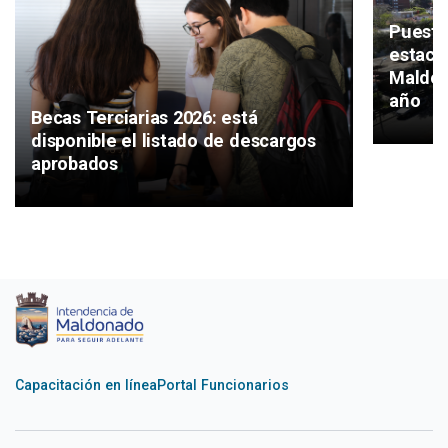
Puesta
estaci
Maldon
año
Becas Terciarias 2026: está
disponible el listado de descargos
aprobados
Capacitación en línea
Portal Funcionarios