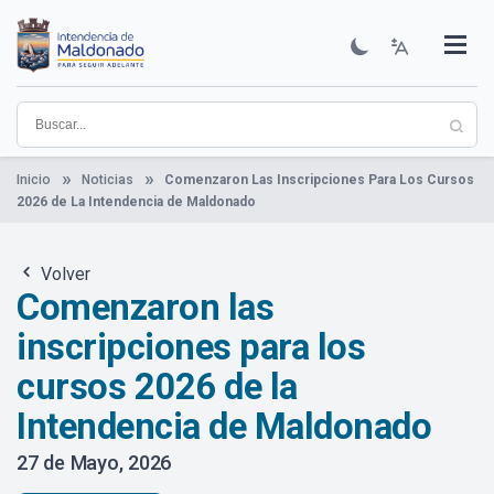
Pasar
al
contenido
Institucional
Municipios
Descubre Maldonado
Comunicación
Servicios
Guía De Trámites
Ver Noticias
principal
Inicio
Noticias
Comenzaron Las Inscripciones Para Los Cursos
2026 de La Intendencia de Maldonado
Volver
Comenzaron las
inscripciones para los
cursos 2026 de la
Intendencia de Maldonado
27 de Mayo, 2026