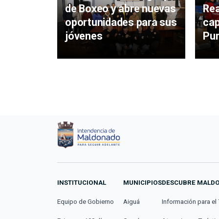
de Boxeo y abre nuevas
Rea
oportunidades para sus
cap
jóvenes
Pun
INSTITUCIONAL
MUNICIPIOS
DESCUBRE MALD
Equipo de Gobierno
Aiguá
Información para el 