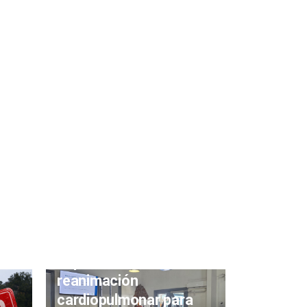
Continúan las
capacitaciones de
reanimación
cardiopulmonar para