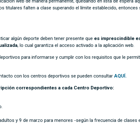
plicación web de manera permanente, quedando en lista de espera aq
os titulares falten a clase superando el límite establecido, entonce
ticar algún deporte deben tener presente que
es imprescindible es
tualizada
, lo cual garantiza el acceso activado a la aplicación web.
deportivos para informarse y cumplir con los requisitos que le perm
ntacto con los centros deportivos se pueden consultar
AQUÍ.
cripción correspondientes a cada Centro Deportivo:
o.
adultos y 9 de marzo para menores -según la frecuencia de clases e