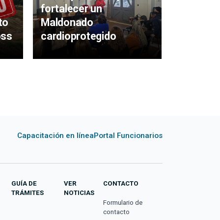
fortalecer un
to
Maldonado
Avanzan 
oss
cardioprotegido
Polidepo
Capacitación en línea
Portal Funcionarios
GUÍA DE
VER
CONTACTO
TRÁMITES
NOTICIAS
Formulario de
contacto