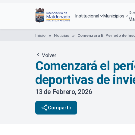
Pasar
al
De
contenido
Institucional
Municipios
Ma
principal
Inicio
Noticias
Comenzará El Período de Insc
Volver
Comenzará el perí
deportivas de invi
13 de Febrero, 2026
share
Compartir