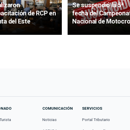
lizaron
Se suspendió la 5ª
acitación de RCP en
fecha del Campeona
ta del Este
Nacional de Motocr
ONADO
COMUNICACIÓN
SERVICIOS
Turista
Noticias
Portal Tributario