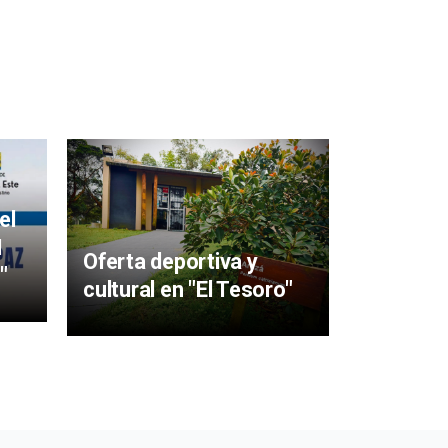
Mujeres 
aigüens
el
particip
I
Oferta deportiva y
y Sabere
"
cultural en "El Tesoro"