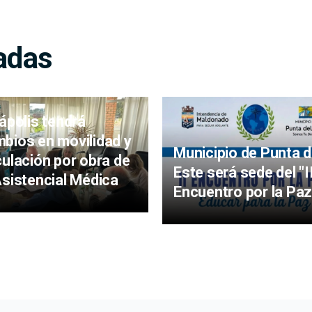
adas
iápolis tendrá
bios en movilidad y
Municipio de Punta d
culación por obra de
Este será sede del "I
Asistencial Médica
Encuentro por la Paz