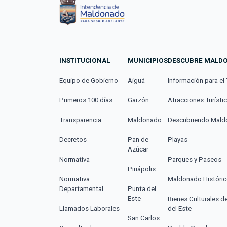
INSTITUCIONAL
MUNICIPIOS
DESCUBRE MALD
Equipo de Gobierno
Aiguá
Información para el 
Primeros 100 días
Garzón
Atracciones Turísti
Transparencia
Maldonado
Descubriendo Mal
Decretos
Pan de
Playas
Azúcar
Normativa
Parques y Paseos
Piriápolis
Normativa
Maldonado Históri
Departamental
Punta del
Este
Bienes Culturales d
Llamados Laborales
del Este
San Carlos