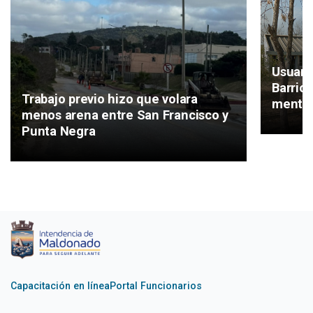
Usuari
Barrio
Trabajo previo hizo que volara
mental
menos arena entre San Francisco y
Punta Negra
Capacitación en línea
Portal Funcionarios