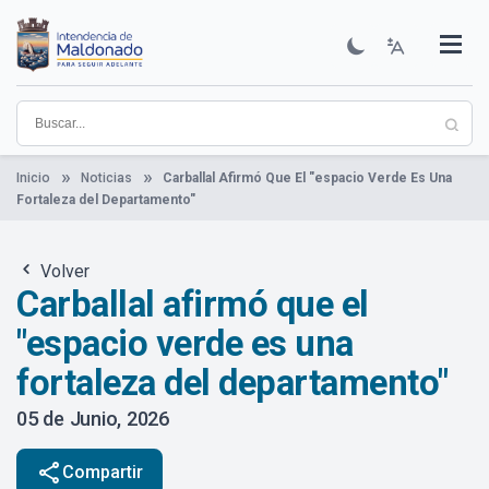
Pasar
al
contenido
Institucional
Municipios
Descubre Maldonado
Comunicación
Servicios
Guía De Trámites
Ver Noticias
principal
Inicio
Noticias
Carballal Afirmó Que El "espacio Verde Es Una
Fortaleza del Departamento"
Volver
Carballal afirmó que el
"espacio verde es una
fortaleza del departamento"
05 de Junio, 2026
share
Compartir