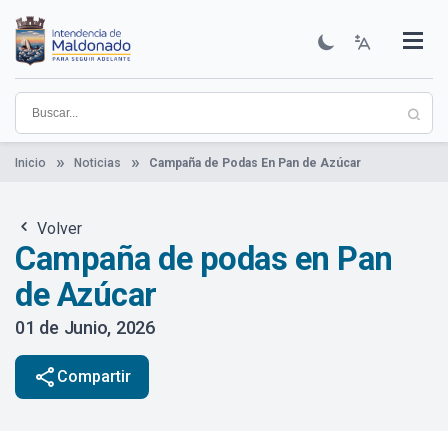
Pasar
al
contenido
Institucional
Municipios
Descubre Maldonado
Comunicación
Servicios
Guía De Trámites
Ver Noticias
principal
Inicio
Noticias
Campaña de Podas En Pan de Azúcar
Volver
Campaña de podas en Pan
de Azúcar
01 de Junio, 2026
share
Compartir