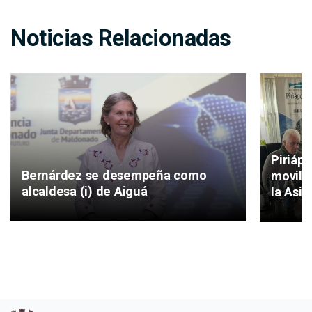
Noticias Relacionadas
Piriáp
Bernárdez se desempeña como
movilid
alcaldesa (i) de Aiguá
la Asis