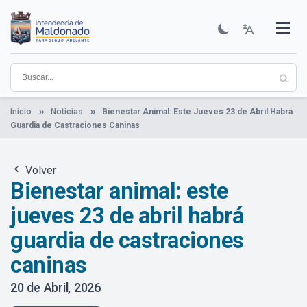
Pasar
al
contenido
Institucional
Municipios
Descubre Maldonado
Comunicación
Servicios
Guía De Trámites
Ver Noticias
principal
Inicio
Noticias
Bienestar Animal: Este Jueves 23 de Abril Habrá
Guardia de Castraciones Caninas
Volver
Bienestar animal: este
jueves 23 de abril habrá
guardia de castraciones
caninas
20 de Abril, 2026