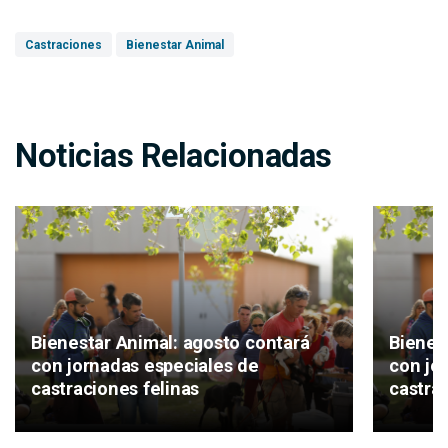
Castraciones
Bienestar Animal
Noticias Relacionadas
Bienestar Animal: agosto contará
Bienes
con jornadas especiales de
con jo
castraciones felinas
castrac