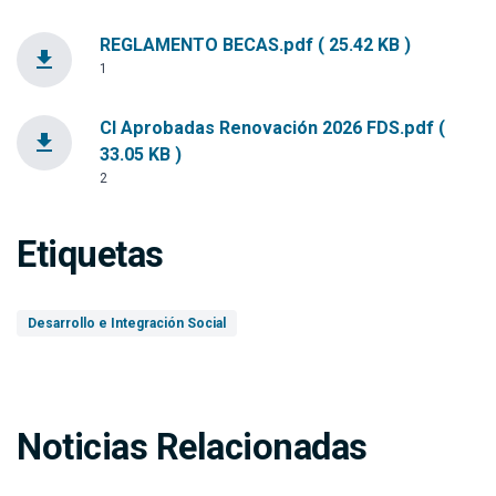
REGLAMENTO BECAS.pdf ( 25.42 KB )
file_download
1
CI Aprobadas Renovación 2026 FDS.pdf (
file_download
33.05 KB )
2
Etiquetas
Desarrollo e Integración Social
Noticias Relacionadas