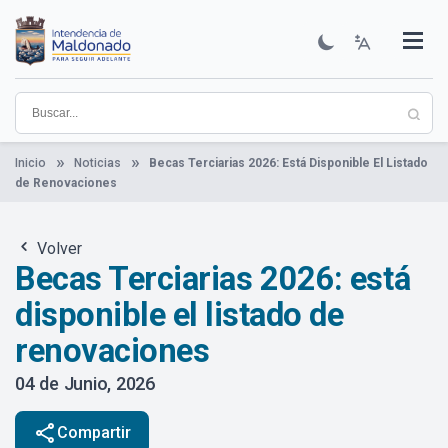
Pasar
al
contenido
Institucional
Municipios
Descubre Maldonado
Comunicación
Servicios
Guía De Trámites
Ver Noticias
principal
Inicio
Noticias
Becas Terciarias 2026: Está Disponible El Listado
de Renovaciones
Volver
Becas Terciarias 2026: está
disponible el listado de
renovaciones
04 de Junio, 2026
share
Compartir