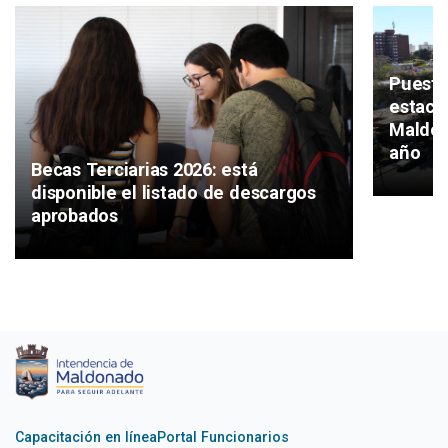
Puesta
estaci
Maldon
año
Becas Terciarias 2026: está
disponible el listado de descargos
aprobados
Capacitación en línea
Portal Funcionarios