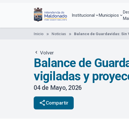
Pasar
al
De
contenido
Institucional
Municipios
Ma
principal
Inicio
Noticias
Balance de Guardavidas: Sin 
Volver
Balance de Guarda
vigiladas y proyec
04 de Mayo, 2026
share
Compartir