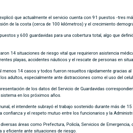
 explicó que actualmente el servicio cuenta con 91 puestos -tres más
ión de la costa (cerca de 100 kilómetros) y el crecimiento demográfi
uestos y 600 guardavidas para una cobertura total, algo que defini
raron 14 situaciones de riesgo vital que requirieron asistencia médi
rentes playas, accidentes náuticos y el rescate de personas en situ
 al menos 14 casos y todos fueron resueltos rápidamente gracias al
e los adultos, especialmente ante distracciones como el uso del celul
a presentación de los datos del Servicio de Guardavidas correspondie
l sistema en los próximos años.
omunal, el intendente subrayó el trabajo sostenido durante más de 15
a confianza y el respeto mutuo entre los funcionarios y la Administr
 diversas áreas como Prefectura, Policía, Servicios de Emergencia,
y eficiente ante situaciones de riesgo.