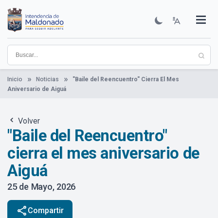
Pasar
al
contenido
Institucional
Municipios
Descubre Maldonado
Comunicación
Servicios
Guía De Trámites
Ver Noticias
principal
Inicio
Noticias
"Baile del Reencuentro" Cierra El Mes
Aniversario de Aiguá
Volver
"Baile del Reencuentro"
cierra el mes aniversario de
Aiguá
25 de Mayo, 2026
share
Compartir