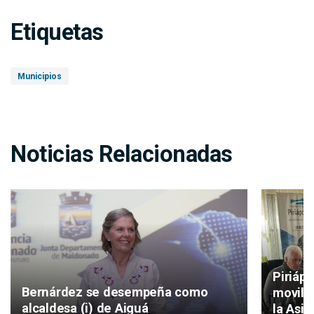
Etiquetas
Municipios
Noticias Relacionadas
Piriáp
Bernárdez se desempeña como
movilid
alcaldesa (i) de Aiguá
la Asis