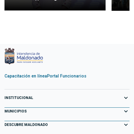
Capacitación en línea
Portal Funcionarios
expand_more
INSTITUCIONAL
expand_more
Equipo de Gobierno
MUNICIPIOS
Primeros 100 días
expand_more
Aiguá
DESCUBRE MALDONADO
Transparencia