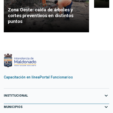
Zona Oeste: caída de árboles y
cortes preventivos en distintos
puntos
Capacitación en línea
Portal Funcionarios
expand_more
INSTITUCIONAL
expand_more
Equipo de Gobierno
MUNICIPIOS