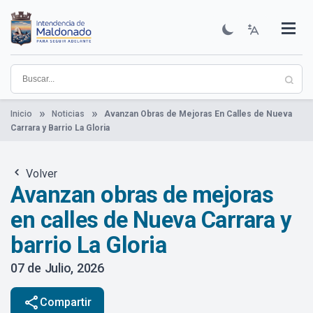
Pasar
al
contenido
Institucional
Municipios
Descubre Maldonado
Comunicación
Servicios
Guía De Trámites
Ver Noticias
principal
Inicio
Noticias
Avanzan Obras de Mejoras En Calles de Nueva
Carrara y Barrio La Gloria
Volver
Avanzan obras de mejoras
en calles de Nueva Carrara y
barrio La Gloria
07 de Julio, 2026
share
Compartir