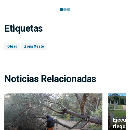
Etiquetas
Obras
Zona Oeste
Noticias Relacionadas
Ejecuta
riego a