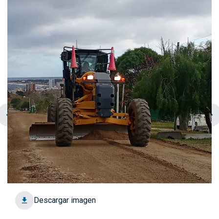
chevron_left
navigate_next
Descargar imagen