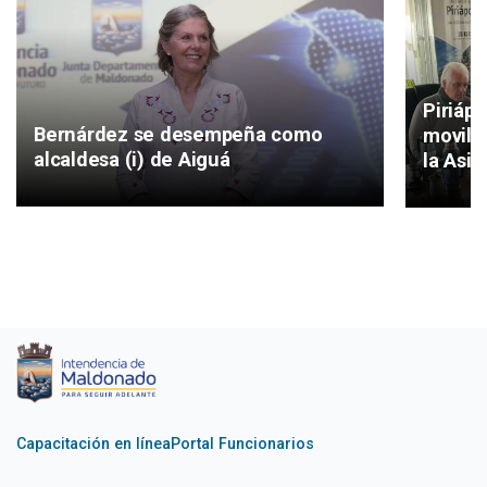
Piriáp
Bernárdez se desempeña como
movilid
alcaldesa (i) de Aiguá
la Asis
Capacitación en línea
Portal Funcionarios