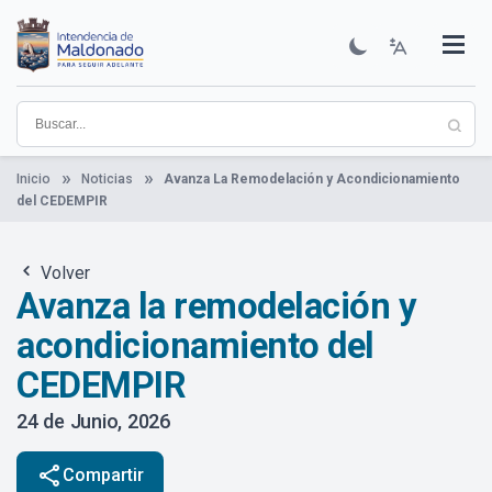
Pasar
al
contenido
Institucional
Municipios
Descubre Maldonado
Comunicación
Servicios
Guía De Trámites
Ver Noticias
principal
Inicio
Noticias
Avanza La Remodelación y Acondicionamiento
del CEDEMPIR
Volver
Avanza la remodelación y
acondicionamiento del
CEDEMPIR
24 de Junio, 2026
share
Compartir