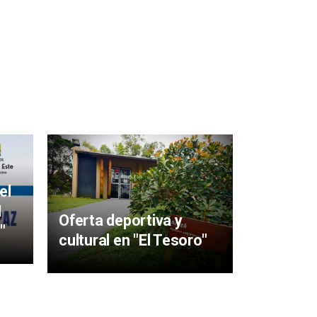
Mujeres 
aigüens
el
particip
I
Oferta deportiva y
y Sabere
"
cultural en "El Tesoro"