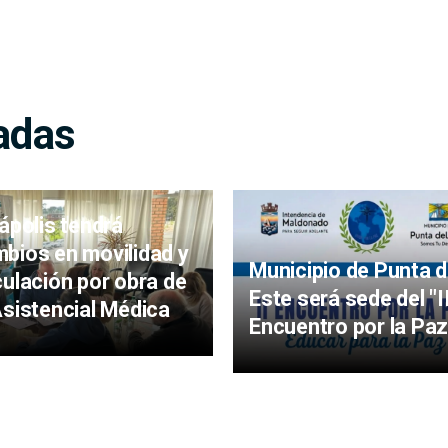
adas
iápolis tendrá
bios en movilidad y
Municipio de Punta d
culación por obra de
Este será sede del "I
Asistencial Médica
Encuentro por la Paz