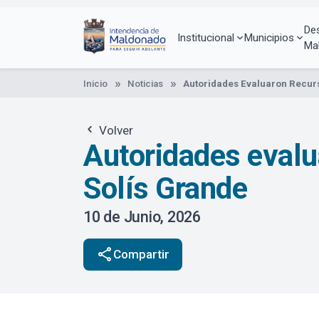
Pasar
al
De
contenido
Institucional
Municipios
Ma
principal
Inicio
Noticias
Autoridades Evaluaron Recurs
Volver
Autoridades evalu
Solís Grande
10 de Junio, 2026
share
Compartir