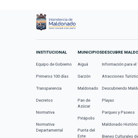
INSTITUCIONAL
MUNICIPIOS
DESCUBRE MALD
Equipo de Gobierno
Aiguá
Información para el 
Primeros 100 días
Garzón
Atracciones Turísti
Transparencia
Maldonado
Descubriendo Mal
Decretos
Pan de
Playas
Azúcar
Normativa
Parques y Paseos
Piriápolis
Normativa
Maldonado Históri
Departamental
Punta del
Este
Bienes Culturales d