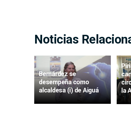
Noticias Relacion
Pir
Bernárdez se
cam
desempeña como
cir
alcaldesa (i) de Aiguá
la 