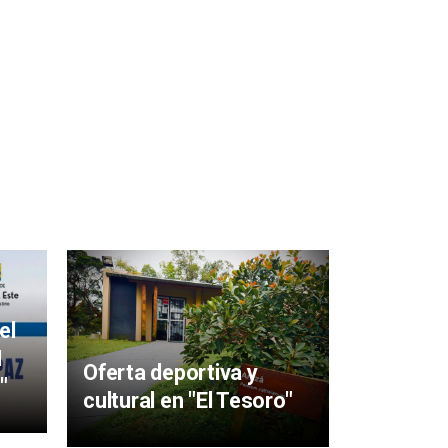
Mujeres 
aigüens
el
particip
I
Oferta deportiva y
y Sabere
"
cultural en "El Tesoro"