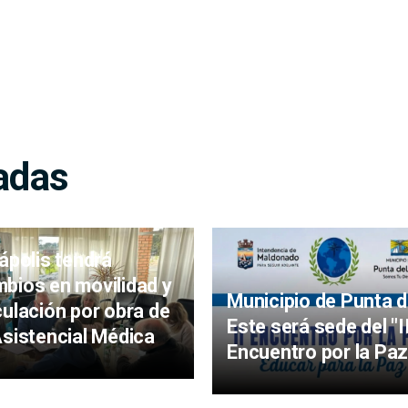
adas
iápolis tendrá
bios en movilidad y
Municipio de Punta d
culación por obra de
Este será sede del "I
Asistencial Médica
Encuentro por la Paz