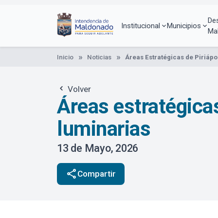
Pasar
al
De
contenido
Institucional
Municipios
Ma
principal
Inicio
Noticias
Áreas Estratégicas de Piriáp
Volver
Áreas estratégicas
luminarias
13 de Mayo, 2026
share
Compartir