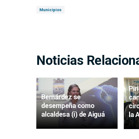
Municipios
Noticias Relacion
Pir
Bernárdez se
cam
desempeña como
cir
alcaldesa (i) de Aiguá
la 