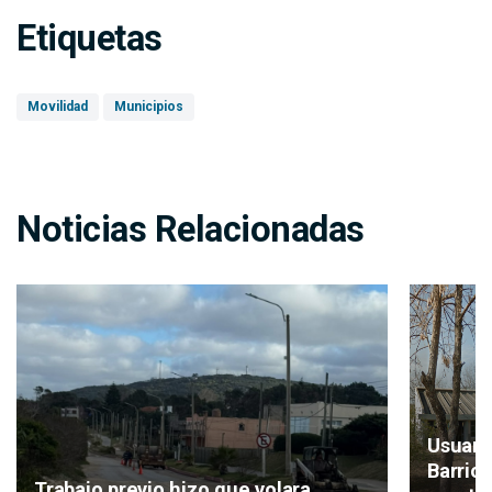
Etiquetas
Movilidad
Municipios
Noticias Relacionadas
Usuari
Barrio
Trabajo previo hizo que volara