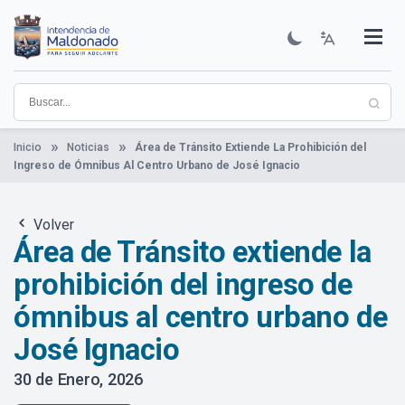
Pasar
al
contenido
Institucional
Municipios
Descubre Maldonado
Comunicación
Servicios
Guía De Trámites
Ver Noticias
principal
Inicio
Noticias
Área de Tránsito Extiende La Prohibición del
Ingreso de Ómnibus Al Centro Urbano de José Ignacio
Volver
Área de Tránsito extiende la
prohibición del ingreso de
ómnibus al centro urbano de
José Ignacio
30 de Enero, 2026