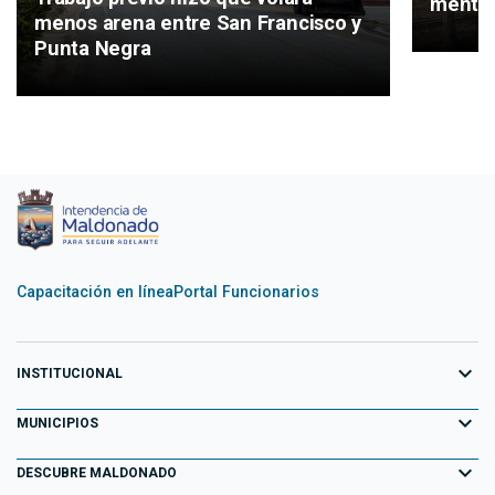
mental
menos arena entre San Francisco y
Punta Negra
Capacitación en línea
Portal Funcionarios
expand_more
INSTITUCIONAL
expand_more
Equipo de Gobierno
MUNICIPIOS
Primeros 100 días
expand_more
Aiguá
DESCUBRE MALDONADO