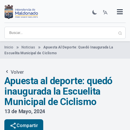
Pasar
al
contenido
Institucional
Municipios
Descubre Maldonado
Comunicación
Servicios
Guía De Trámites
Ver Noticias
principal
Inicio
Noticias
Apuesta Al Deporte: Quedó Inaugurada La
Escuelita Municipal de Ciclismo
Volver
Apuesta al deporte: quedó
inaugurada la Escuelita
Municipal de Ciclismo
13 de Mayo, 2024
share
Compartir