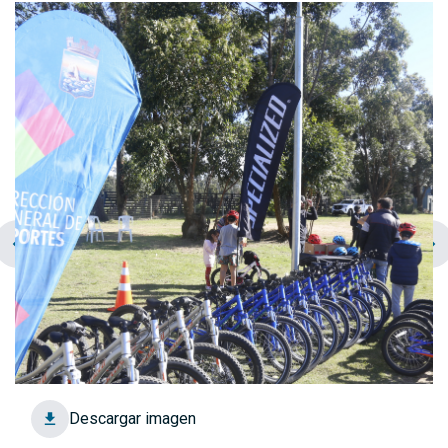
chevron_left
navigate_next
Descargar imagen