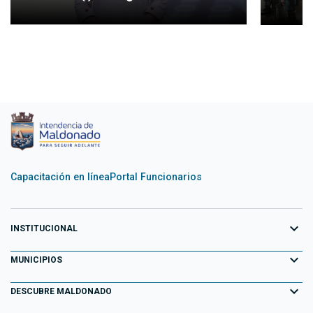
Capacitación en línea
Portal Funcionarios
expand_more
INSTITUCIONAL
expand_more
Equipo de Gobierno
MUNICIPIOS
Primeros 100 días
expand_more
Aiguá
DESCUBRE MALDONADO
Transparencia