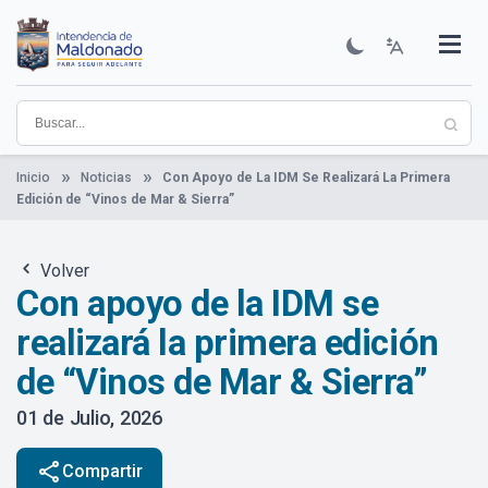
Pasar
al
contenido
Institucional
Municipios
Descubre Maldonado
Comunicación
Servicios
Guía De Trámites
Ver Noticias
principal
Inicio
Noticias
Con Apoyo de La IDM Se Realizará La Primera
Edición de “Vinos de Mar & Sierra”
Volver
Con apoyo de la IDM se
realizará la primera edición
de “Vinos de Mar & Sierra”
01 de Julio, 2026
share
Compartir