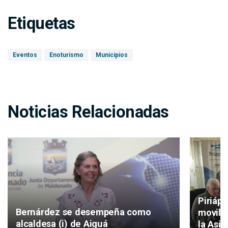
Etiquetas
Eventos
Enoturismo
Municipios
Noticias Relacionadas
Piriáp
Bernárdez se desempeña como
movilid
alcaldesa (i) de Aiguá
la Asis