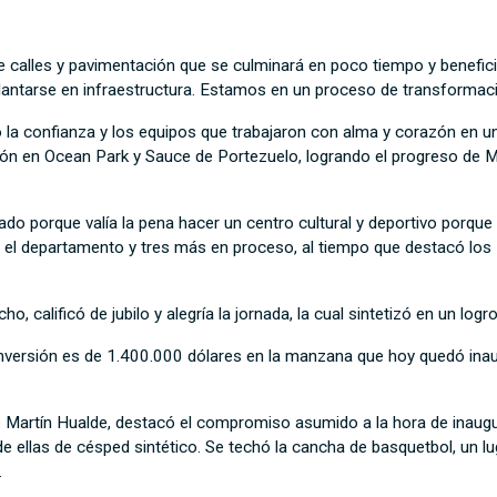
e calles y pavimentación que se culminará en poco tiempo y benefic
lantarse en infraestructura. Estamos en un proceso de transformaci
ió la confianza y los equipos que trabajaron con alma y corazón en 
ión en Ocean Park y Sauce de Portezuelo, logrando el progreso de Ma
do porque valía la pena hacer un centro cultural y deportivo porque 
 el departamento y tres más en proceso, al tiempo que destacó los
o, calificó de jubilo y alegría la jornada, la cual sintetizó en un lo
inversión es de 1.400.000 dólares en la manzana que hoy quedó inaug
sé Martín Hualde, destacó el compromiso asumido a la hora de inaug
e ellas de césped sintético. Se techó la cancha de basquetbol, un lu
.