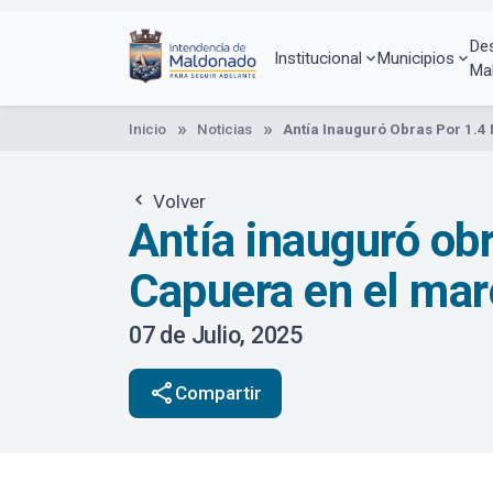
Pasar
al
De
contenido
Institucional
Municipios
Ma
principal
Inicio
Noticias
Antía Inauguró Obras Por 1.4 
Volver
Antía inauguró obr
Capuera en el marc
07 de Julio, 2025
share
Compartir