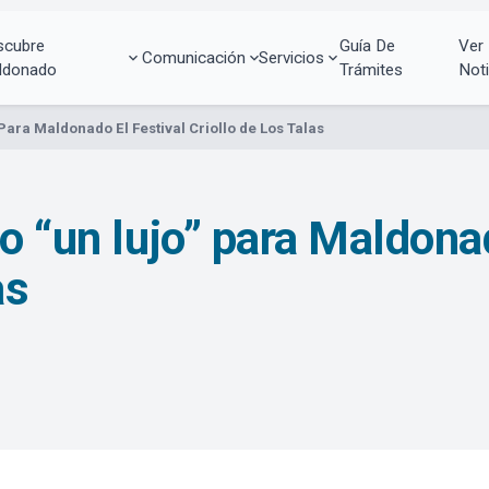
scubre
Guía De
Ver
Comunicación
Servicios
ldonado
Trámites
Noti
Para Maldonado El Festival Criollo de Los Talas
o “un lujo” para Maldona
as