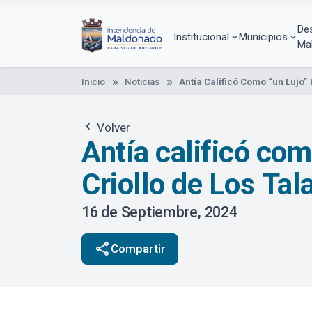
Pasar
al
De
contenido
Institucional
Municipios
Ma
principal
Inicio
Noticias
Antía Calificó Como “un Lujo” 
Volver
Antía calificó com
Criollo de Los Tal
16 de Septiembre, 2024
share
Compartir