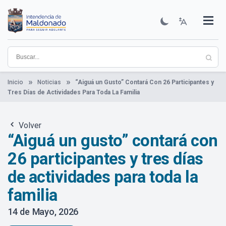
Pasar
al
contenido
Institucional
Municipios
Descubre Maldonado
Comunicación
Servicios
Guía De Trámites
Ver Noticias
principal
Inicio
Noticias
“Aiguá un Gusto” Contará Con 26 Participantes y
Tres Días de Actividades Para Toda La Familia
Volver
“Aiguá un gusto” contará con
26 participantes y tres días
de actividades para toda la
familia
14 de Mayo, 2026