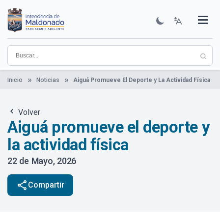
Pasar
al
contenido
Institucional
Municipios
Descubre Maldonado
Comunicación
Servicios
Guía De Trámites
Ver Noticias
principal
Inicio
Noticias
Aiguá Promueve El Deporte y La Actividad Física
Volver
Aiguá promueve el deporte y
la actividad física
22 de Mayo, 2026
share
Compartir