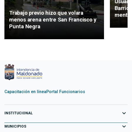
Usuari
Barrio
Trabajo previo hizo que volara
mental
menos arena entre San Francisco y
Punta Negra
Capacitación en línea
Portal Funcionarios
expand_more
INSTITUCIONAL
expand_more
Equipo de Gobierno
MUNICIPIOS