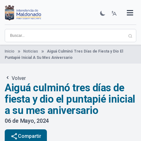
Pasar
al
contenido
Institucional
Municipios
Descubre Maldonado
Comunicación
Servicios
Guía De Trámites
Ver Noticias
principal
Inicio
Noticias
Aiguá Culminó Tres Días de Fiesta y Dio El
Puntapié Inicial A Su Mes Aniversario
Volver
Aiguá culminó tres días de
fiesta y dio el puntapié inicial
a su mes aniversario
06 de Mayo, 2024
share
Compartir