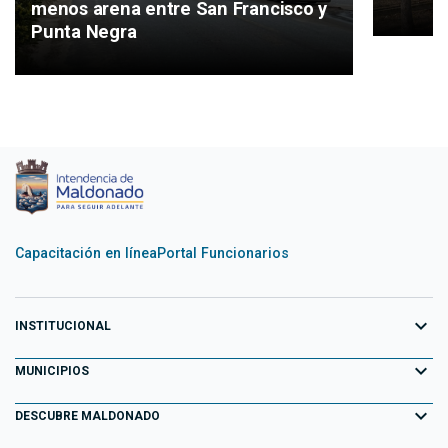
menos arena entre San Francisco y
Punta Negra
Capacitación en línea
Portal Funcionarios
expand_more
INSTITUCIONAL
expand_more
Equipo de Gobierno
MUNICIPIOS
Primeros 100 días
expand_more
Aiguá
DESCUBRE MALDONADO
Transparencia