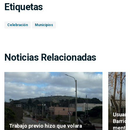
Etiquetas
Celebración
Municipios
Noticias Relacionadas
Usuari
Barrio
Trabajo previo hizo que volara
mental