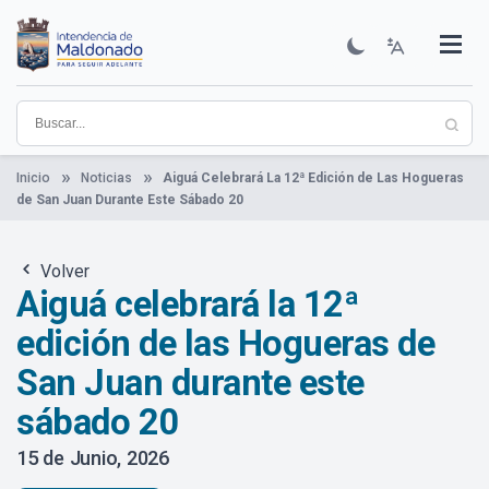
Pasar
al
contenido
Institucional
Municipios
Descubre Maldonado
Comunicación
Servicios
Guía De Trámites
Ver Noticias
principal
Inicio
Noticias
Aiguá Celebrará La 12ª Edición de Las Hogueras
de San Juan Durante Este Sábado 20
Volver
Aiguá celebrará la 12ª
edición de las Hogueras de
San Juan durante este
sábado 20
15 de Junio, 2026